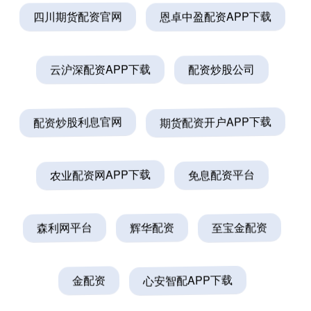
四川期货配资官网
恩卓中盈配资APP下载
云沪深配资APP下载
配资炒股公司
配资炒股利息官网
期货配资开户APP下载
农业配资网APP下载
免息配资平台
森利网平台
辉华配资
至宝金配资
金配资
心安智配APP下载