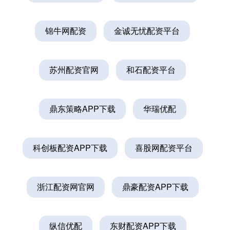
锦牛网配资
金诚无忧配资平台
苏州配资官网
和石配资平台
鼎东策略APP下载
华瑞优配
科创板配资APP下载
喜股网配资平台
浙江配资网官网
鼎豪配资APP下载
纵信优配
东财配资APP下载