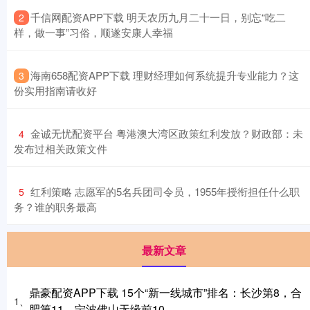
​千信网配资APP下载 明天农历九月二十一日，别忘“吃二
2
样，做一事”习俗，顺遂安康人幸福
​海南658配资APP下载 理财经理如何系统提升专业能力？这
3
份实用指南请收好
​金诚无忧配资平台 粤港澳大湾区政策红利发放？财政部：未
4
发布过相关政策文件
​红利策略 志愿军的5名兵团司令员，1955年授衔担任什么职
5
务？谁的职务最高
最新文章
鼎豪配资APP下载 15个“新一线城市”排名：长沙第8，合
1、
肥第11，宁波佛山无缘前10