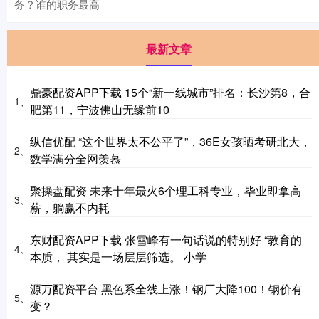
务？谁的职务最高
最新文章
鼎豪配资APP下载 15个“新一线城市”排名：长沙第8，合
1、
肥第11，宁波佛山无缘前10
纵信优配 “这个世界太不公平了”，36E女孩晒考研北大，
2、
数学满分全网羡慕
聚操盘配资 未来十年最火6个理工科专业，毕业即拿高
3、
薪，躺赢不内耗
东财配资APP下载 张雪峰有一句话说的特别好 “教育的
4、
本质， 其实是一场层层筛选。 小学
源万配资平台 黑色系全线上涨！钢厂大降100！钢价有
5、
变？