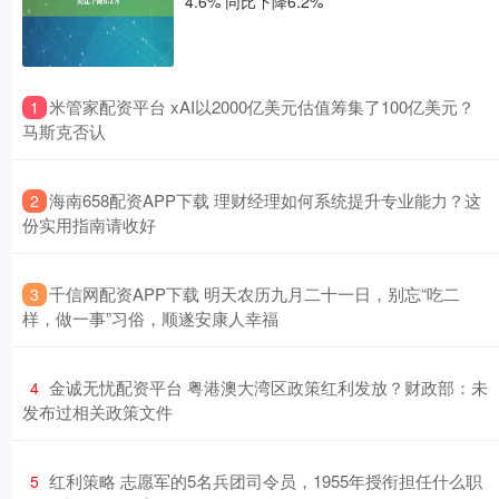
4.6% 同比下降6.2%
​米管家配资平台 xAI以2000亿美元估值筹集了100亿美元？
1
马斯克否认
​海南658配资APP下载 理财经理如何系统提升专业能力？这
2
份实用指南请收好
​千信网配资APP下载 明天农历九月二十一日，别忘“吃二
3
样，做一事”习俗，顺遂安康人幸福
​金诚无忧配资平台 粤港澳大湾区政策红利发放？财政部：未
4
发布过相关政策文件
​红利策略 志愿军的5名兵团司令员，1955年授衔担任什么职
5