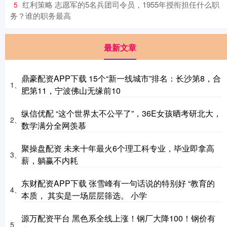
​红利策略 志愿军的5名兵团司令员，1955年授衔担任什么职
5
务？谁的职务最高
最新文章
鼎豪配资APP下载 15个“新一线城市”排名：长沙第8，合
1、
肥第11，宁波佛山无缘前10
纵信优配 “这个世界太不公平了”，36E女孩晒考研北大，
2、
数学满分全网羡慕
聚操盘配资 未来十年最火6个理工科专业，毕业即拿高
3、
薪，躺赢不内耗
东财配资APP下载 张雪峰有一句话说的特别好 “教育的
4、
本质， 其实是一场层层筛选。 小学
源万配资平台 黑色系全线上涨！钢厂大降100！钢价有
5、