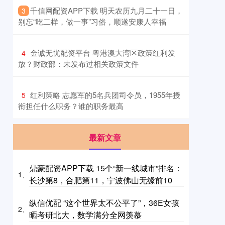
​千信网配资APP下载 明天农历九月二十一日，
3
别忘“吃二样，做一事”习俗，顺遂安康人幸福
​金诚无忧配资平台 粤港澳大湾区政策红利发
4
放？财政部：未发布过相关政策文件
​红利策略 志愿军的5名兵团司令员，1955年授
5
衔担任什么职务？谁的职务最高
最新文章
鼎豪配资APP下载 15个“新一线城市”排名：
1、
长沙第8，合肥第11，宁波佛山无缘前10
纵信优配 “这个世界太不公平了”，36E女孩
2、
晒考研北大，数学满分全网羡慕