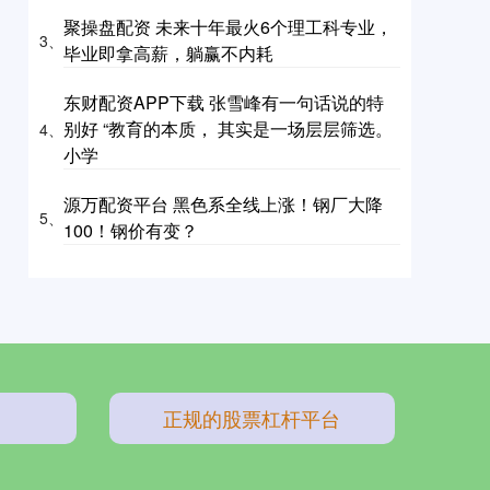
聚操盘配资 未来十年最火6个理工科专业，
3、
毕业即拿高薪，躺赢不内耗
东财配资APP下载 张雪峰有一句话说的特
别好 “教育的本质， 其实是一场层层筛选。
4、
小学
源万配资平台 黑色系全线上涨！钢厂大降
5、
100！钢价有变？
正规的股票杠杆平台