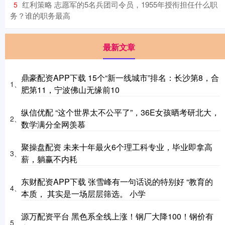
​红利策略 志愿军的5名兵团司令员，1955年授衔担任什么职
5
务？谁的职务最高
最新文章
鼎豪配资APP下载 15个“新一线城市”排名：长沙第8，合
1、
肥第11，宁波佛山无缘前10
纵信优配 “这个世界太不公平了”，36E女孩晒考研北大，
2、
数学满分全网羡慕
聚操盘配资 未来十年最火6个理工科专业，毕业即拿高
3、
薪，躺赢不内耗
东财配资APP下载 张雪峰有一句话说的特别好 “教育的
4、
本质， 其实是一场层层筛选。 小学
源万配资平台 黑色系全线上涨！钢厂大降100！钢价有
5、