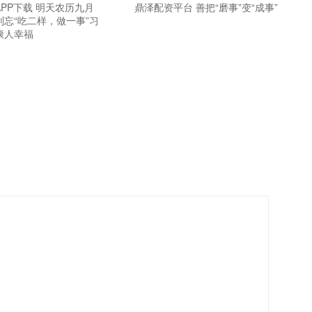
PP下载 明天农历九月
鼎泽配资平台 善把“磨事”变“成事”
忘“吃二样，做一事”习
康人幸福