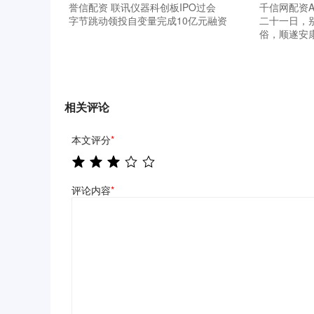
誉信配资 联讯仪器科创板IPO过会
千信网配资A
字节跳动领投自变量完成10亿元融资
二十一日，别
俗，顺遂安
相关评论
本文评分
*
评论内容
*