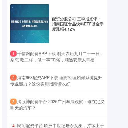
配资炒股公司 三季报点评：
招商国证食品饮料ETF基金季
度涨幅4.12%
​千信网配资APP下载 明天农历九月二十一日，
1
别忘“吃二样，做一事”习俗，顺遂安康人幸福
​海南658配资APP下载 理财经理如何系统提升
2
专业能力？这份实用指南请收好
​淘股神配资平台 2025广州车展观察：谁在定义
3
明天的汽车？
​民间配资平台 欧洲中世纪屠杀女巫，持续上千
4