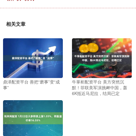
相关文章
鼎泽配资平台 善把“磨事”变“成
牛掌柜配资平台 美方突然沉
事”
默！菲联美军演挑衅中国，轰
6K抵近马尼拉，结局已定