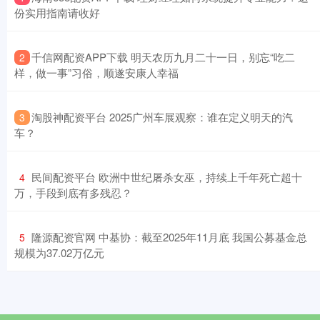
份实用指南请收好
​千信网配资APP下载 明天农历九月二十一日，别忘“吃二
2
样，做一事”习俗，顺遂安康人幸福
​淘股神配资平台 2025广州车展观察：谁在定义明天的汽
3
车？
​民间配资平台 欧洲中世纪屠杀女巫，持续上千年死亡超十
4
万，手段到底有多残忍？
​隆源配资官网 中基协：截至2025年11月底 我国公募基金总
5
规模为37.02万亿元