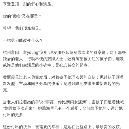
享受登顶一刻的舒心和满足。
你的“顶峰”又在哪里？
希望，我们顶峰相见。
一把剪刀能改变什么？
杭州富阳，富young“义剪”理发服务队黄丽霞给出的答案是：对于那些
独居的老人、行动不便的残障人士，还有渴望被关注的孩子们，理发
或许是他们生活里的小确幸，是心态转变的起点。
黄丽霞见过老人剪完发后，对着镜子整理衣领的自信；见过孩子顶着
新发型，主动和同学分享的快乐；见过残障朋友眼里重新燃起的光
亮。
当老人们拉着她的手说 “丽霞，你比亲闺女还亲”，当孩子们追着她喊
“黄阿姨下次还来”，她脑海里只有一个感受，义剪给予她的，远比她
付出的更多。
这份付出的快乐、被需要的幸福，是她在公益路上，最珍贵的收获。