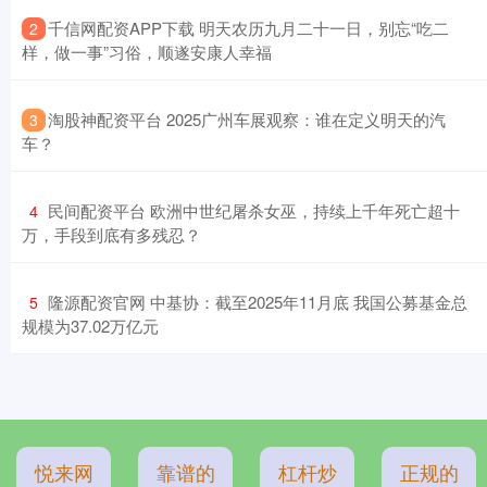
​千信网配资APP下载 明天农历九月二十一日，别忘“吃二
2
样，做一事”习俗，顺遂安康人幸福
​淘股神配资平台 2025广州车展观察：谁在定义明天的汽
3
车？
​民间配资平台 欧洲中世纪屠杀女巫，持续上千年死亡超十
4
万，手段到底有多残忍？
​隆源配资官网 中基协：截至2025年11月底 我国公募基金总
5
规模为37.02万亿元
悦来网
靠谱的
杠杆炒
正规的