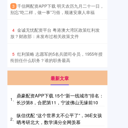
​千信网配资APP下载 明天农历九月二十一日，
3
别忘“吃二样，做一事”习俗，顺遂安康人幸福
​金诚无忧配资平台 粤港澳大湾区政策红利发
4
放？财政部：未发布过相关政策文件
​红利策略 志愿军的5名兵团司令员，1955年授
5
衔担任什么职务？谁的职务最高
最新文章
鼎豪配资APP下载 15个“新一线城市”排名：
1、
长沙第8，合肥第11，宁波佛山无缘前10
纵信优配 “这个世界太不公平了”，36E女孩
2、
晒考研北大，数学满分全网羡慕