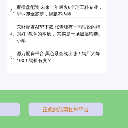
聚操盘配资 未来十年最火6个理工科专业，
3、
毕业即拿高薪，躺赢不内耗
东财配资APP下载 张雪峰有一句话说的特
别好 “教育的本质， 其实是一场层层筛选。
4、
小学
源万配资平台 黑色系全线上涨！钢厂大降
5、
100！钢价有变？
正规的股票杠杆平台