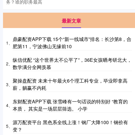
务？谁的职务最高
最新文章
鼎豪配资APP下载 15个“新一线城市”排名：长沙第8，合
1、
肥第11，宁波佛山无缘前10
纵信优配 “这个世界太不公平了”，36E女孩晒考研北大，
2、
数学满分全网羡慕
聚操盘配资 未来十年最火6个理工科专业，毕业即拿高
3、
薪，躺赢不内耗
东财配资APP下载 张雪峰有一句话说的特别好 “教育的
4、
本质， 其实是一场层层筛选。 小学
源万配资平台 黑色系全线上涨！钢厂大降100！钢价有
5、
变？