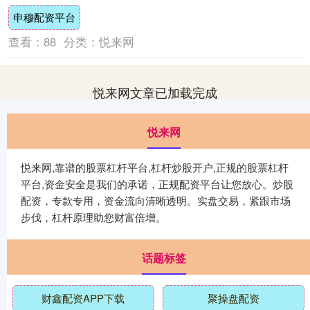
想到那次马航的悲剧，但你有没有听说过战
申穆配资平台
斗机事....
查看：
88
分类：
悦来网
悦来网文章已加载完成
悦来网
悦来网,靠谱的股票杠杆平台,杠杆炒股开户,正规的股票杠杆
平台,资金安全是我们的承诺，正规配资平台让您放心。炒股
配资，专款专用，资金流向清晰透明。实盘交易，紧跟市场
步伐，杠杆原理助您财富倍增。
话题标签
财鑫配资APP下载
聚操盘配资