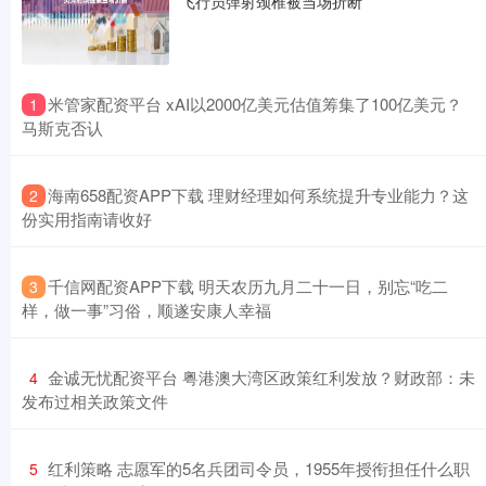
飞行员弹射颈椎被当场折断
​米管家配资平台 xAI以2000亿美元估值筹集了100亿美元？
1
马斯克否认
​海南658配资APP下载 理财经理如何系统提升专业能力？这
2
份实用指南请收好
​千信网配资APP下载 明天农历九月二十一日，别忘“吃二
3
样，做一事”习俗，顺遂安康人幸福
​金诚无忧配资平台 粤港澳大湾区政策红利发放？财政部：未
4
发布过相关政策文件
​红利策略 志愿军的5名兵团司令员，1955年授衔担任什么职
5