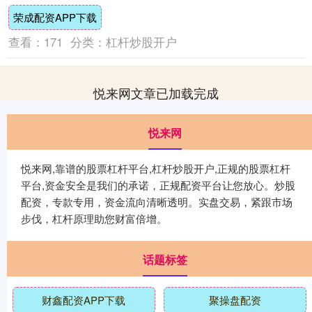
河。寒冷刺骨，老人到达河岸后几乎无法忍
荣成配资APP下载
受，浑身颤....
查看：
171
分类：
杠杆炒股开户
悦来网文章已加载完成
悦来网
悦来网,靠谱的股票杠杆平台,杠杆炒股开户,正规的股票杠杆
平台,资金安全是我们的承诺，正规配资平台让您放心。炒股
配资，专款专用，资金流向清晰透明。实盘交易，紧跟市场
步伐，杠杆原理助您财富倍增。
话题标签
财鑫配资APP下载
聚操盘配资