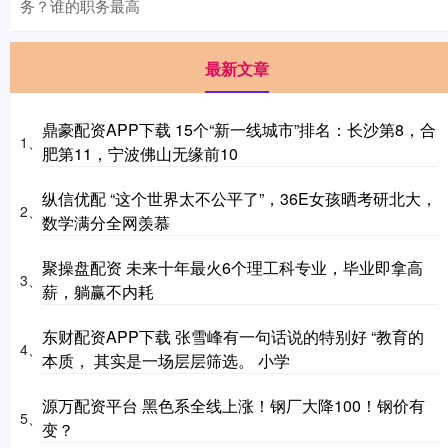
务？谁的职务最高
最新文章
鼎豪配资APP下载 15个“新一线城市”排名：长沙第8，合
1、
肥第11，宁波佛山无缘前10
纵信优配 “这个世界太不公平了”，36E女孩晒考研北大，
2、
数学满分全网羡慕
聚操盘配资 未来十年最火6个理工科专业，毕业即拿高
3、
薪，躺赢不内耗
东财配资APP下载 张雪峰有一句话说的特别好 “教育的
4、
本质， 其实是一场层层筛选。 小学
源万配资平台 黑色系全线上涨！钢厂大降100！钢价有
5、
变？