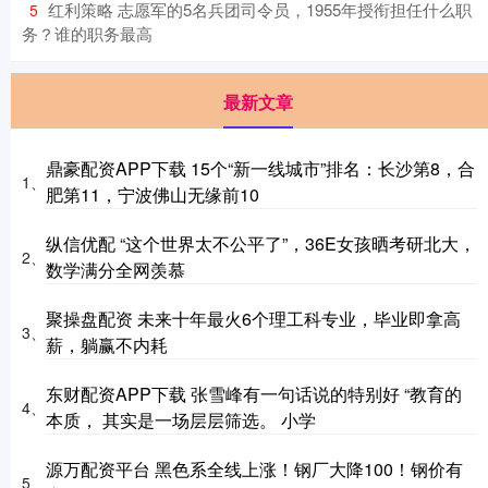
​红利策略 志愿军的5名兵团司令员，1955年授衔担任什么职
5
务？谁的职务最高
最新文章
鼎豪配资APP下载 15个“新一线城市”排名：长沙第8，合
1、
肥第11，宁波佛山无缘前10
纵信优配 “这个世界太不公平了”，36E女孩晒考研北大，
2、
数学满分全网羡慕
聚操盘配资 未来十年最火6个理工科专业，毕业即拿高
3、
薪，躺赢不内耗
东财配资APP下载 张雪峰有一句话说的特别好 “教育的
4、
本质， 其实是一场层层筛选。 小学
源万配资平台 黑色系全线上涨！钢厂大降100！钢价有
5、