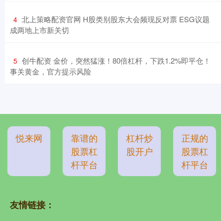
​北上策略配资官网 H股类别股东大会频现反对票 ESG议题
4
成两地上市新关切
​创牛配资 金价，突然猛涨！80倍杠杆，下跌1.2%即平仓！
5
事关黄金，官方提示风险
悦来网
靠谱的
杠杆炒
正规的
股票杠
股开户
股票杠
杆平台
杆平台
友情链接：