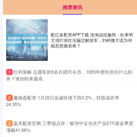
推荐资讯
配亿多配资APP下载 淮海战役趣闻：杜聿明
文强打假仗没骗过解放军，刘峙撒大谎为何
能忽悠瘸老蒋？
​红利策略 志愿军的5名兵团司令员，1955年授衔担任什么职
1
务？谁的职务最高
​趣操盘配资 1月22日金诚转债下跌0.2%，转股溢价率
2
24.35%
​盈禾配资官网 三季报点评：银华中证光伏产业ETF基金季度
3
涨幅41.68%