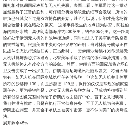
面则相对低调回应称那架无人机失联。表面上看，美军通过这一举动
显然赢得了短暂的胜利，可仔细分析这场较量的细节会发现，所谓的
胜负已分其实不过是双方博弈的开始，甚至可以说，伊朗才是这场首
回合较量中藏在暗处的赢家。 这场事件发生的地点颇为讲究，阿拉伯
海的国际水域，离伊朗南部海岸约500英里，约合805公里。这一距离
恰好处于伊朗无人机的作战半径边缘，同时也进入了美军航母防空圈
的警戒范围。根据美国中央司令部发布的声明，当时林肯号航母正在
以战斗姿态执行巡航任务，正当此时，一架伊朗沙赫德-139型武装无
人机以挑衅姿态持续逼近，尽管美军采取了所谓的缓和局势措施，但
无人机始终未有改变方向的迹象。 然而，伊朗方面的回应却将这场自
卫反击变成了一出罗生门。伊朗塔斯尼姆通讯社随即发文，称当天确
实有一架无人机在国际水域执行任务时失联，但这架无人机并非美军
所称的沙赫德-139，而是沙赫德-129型，执行的仅仅是常规的侦察监
测任务。更为关键的是，这架无人机在失联之前，已成功将拍摄到的
所有侦察图像完整回传给了伊朗的地面指挥中心。言下之意很明确，
我们并没有挑衅，只是在执行正常侦察任务，至于无人机为何失联，
伊朗正在调查，并完全不承认是被美军击落，更不认同美军的挑衅说
法。
展开剩余45%