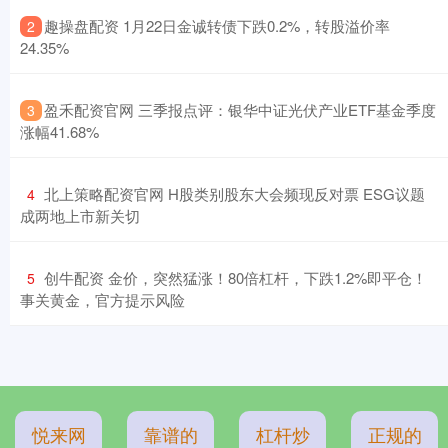
​趣操盘配资 1月22日金诚转债下跌0.2%，转股溢价率
2
24.35%
​盈禾配资官网 三季报点评：银华中证光伏产业ETF基金季度
3
涨幅41.68%
​北上策略配资官网 H股类别股东大会频现反对票 ESG议题
4
成两地上市新关切
​创牛配资 金价，突然猛涨！80倍杠杆，下跌1.2%即平仓！
5
事关黄金，官方提示风险
悦来网
靠谱的
杠杆炒
正规的