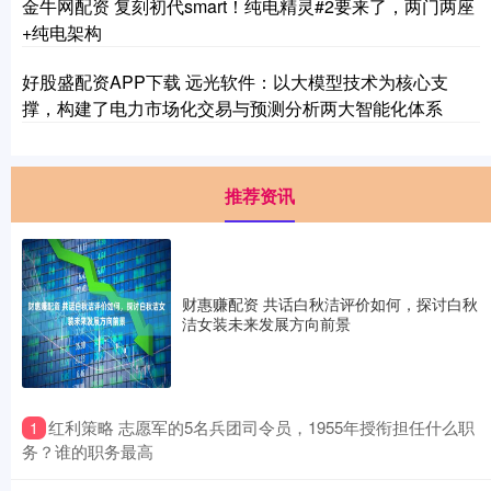
金牛网配资 复刻初代smart！纯电精灵#2要来了，两门两座
+纯电架构
好股盛配资APP下载 远光软件：以大模型技术为核心支
撑，构建了电力市场化交易与预测分析两大智能化体系
推荐资讯
财惠赚配资 共话白秋洁评价如何，探讨白秋
洁女装未来发展方向前景
​红利策略 志愿军的5名兵团司令员，1955年授衔担任什么职
1
务？谁的职务最高