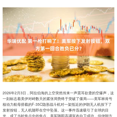
2026年2月3日，阿拉伯海的上空突然传来一声震耳欲聋的空爆声，这
一刻标志着美伊对峙数天的紧张局势终于突破了僵局——美军林肯号
核动力航母搭载的F-35C隐形战斗机对一架抵近的伊朗无人机按下了
发射按钮，无人机随即在空中坠落。这一事件迅速吸引了全球的目
光，成了当时焦点中的焦点。美军随即高调宣布自卫成功，但伊朗方