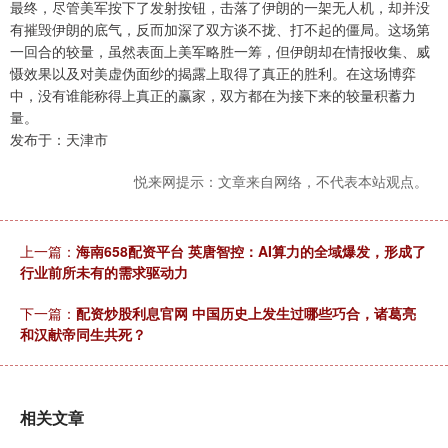
最终，尽管美军按下了发射按钮，击落了伊朗的一架无人机，却并没
有摧毁伊朗的底气，反而加深了双方谈不拢、打不起的僵局。这场第
一回合的较量，虽然表面上美军略胜一筹，但伊朗却在情报收集、威
慑效果以及对美虚伪面纱的揭露上取得了真正的胜利。在这场博弈
中，没有谁能称得上真正的赢家，双方都在为接下来的较量积蓄力
量。
发布于：天津市
悦来网提示：文章来自网络，不代表本站观点。
上一篇：
海南658配资平台 英唐智控：AI算力的全域爆发，形成了
行业前所未有的需求驱动力
下一篇：
配资炒股利息官网 中国历史上发生过哪些巧合，诸葛亮
和汉献帝同生共死？
相关文章