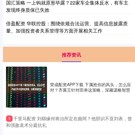
国汇策略 一上钩就原形毕露？22家车企集体反水，有车主
发现终身质保已失效
倍盈配资 华联控股：围绕依规合法运营、提高信息披露质
量、加强投资者关系管理等方面开展相关工作
推荐资讯
荣成配资APP下载 下属抢你的风头，怎么应
对？齐襄王针对田单这策略，深藏谋略智慧
​千里马配资 刘繇缘何将治所定在曲阿？他胆识不亚刘表，曾
1
和强敌袁术分庭抗礼