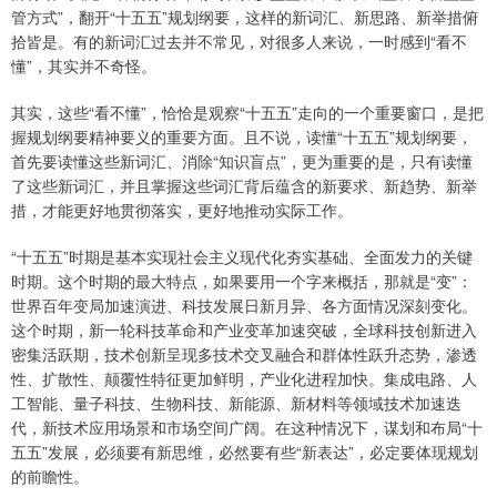
管方式”，翻开“十五五”规划纲要，这样的新词汇、新思路、新举措俯
拾皆是。有的新词汇过去并不常见，对很多人来说，一时感到“看不
懂”，其实并不奇怪。
其实，这些“看不懂”，恰恰是观察“十五五”走向的一个重要窗口，是把
握规划纲要精神要义的重要方面。且不说，读懂“十五五”规划纲要，
首先要读懂这些新词汇、消除“知识盲点”，更为重要的是，只有读懂
了这些新词汇，并且掌握这些词汇背后蕴含的新要求、新趋势、新举
措，才能更好地贯彻落实，更好地推动实际工作。
“十五五”时期是基本实现社会主义现代化夯实基础、全面发力的关键
时期。这个时期的最大特点，如果要用一个字来概括，那就是“变”：
世界百年变局加速演进、科技发展日新月异、各方面情况深刻变化。
这个时期，新一轮科技革命和产业变革加速突破，全球科技创新进入
密集活跃期，技术创新呈现多技术交叉融合和群体性跃升态势，渗透
性、扩散性、颠覆性特征更加鲜明，产业化进程加快。集成电路、人
工智能、量子科技、生物科技、新能源、新材料等领域技术加速迭
代，新技术应用场景和市场空间广阔。在这种情况下，谋划和布局“十
五五”发展，必须要有新思维，必然要有些“新表达”，必定要体现规划
的前瞻性。