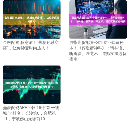
金融配资 秋意浓！“焦糖色系穿
股指期货配资公司 专业葬造秘
搭”，让你秒变时尚达人！
本！《葬造请神科》：请神语、
斩鸡诀、呼龙术，道师实操必备
指南
鼎豪配资APP下载 15个“新一线
城市”排名：长沙第8，合肥第
11，宁波佛山无缘前10