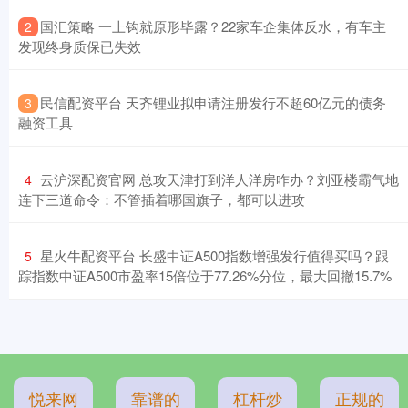
​国汇策略 一上钩就原形毕露？22家车企集体反水，有车主
2
发现终身质保已失效
​民信配资平台 天齐锂业拟申请注册发行不超60亿元的债务
3
融资工具
​云沪深配资官网 总攻天津打到洋人洋房咋办？刘亚楼霸气地
4
连下三道命令：不管插着哪国旗子，都可以进攻
​星火牛配资平台 长盛中证A500指数增强发行值得买吗？跟
5
踪指数中证A500市盈率15倍位于77.26%分位，最大回撤15.7%
悦来网
靠谱的
杠杆炒
正规的