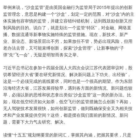
举例来说，“沙盒监管”是由英国金融行为监管局于2015年提出的创新
监管理念，意思是构建一个“沙盒”，划定一定的范围，对“沙盒”内的主
体实施包容审慎的监管，并建立容错纠错机制，达到既鼓励创新又控
制风险的目的。说白了，就是划出一个监管“特区”，对金融、网络直
播、数据流通等新事物实施特殊的监管措施。现在，新技术、新产
业、新业态、新场景层出不穷，如果放任不管，势必出现风险，但用
老办法去管，又可能束缚创新，探索“沙盒管理”，让新事物的“子
弹”先“飞一会”，无疑是明智而务实之举。
习近平总书记在参加十四届全国人大四次会议江苏代表团审议时，殷
切希望经济大省“要在研究新情况、解决新问题上下功夫、出经验”，
这是一个必须完成的底线要求，同时也是一个很高的期望。作为东部
沿海经济大省，江苏发展得较早，遇到各方面的新情况、新问题也较
早，必须以新的思维和状态拿出类似“沙盒监管”这一类的新办法。比
如，现在低空经济如火如荼，低空飞行的监管措施怎么创新？再如，
无人驾驶技术发展很快，如何创新监管，做到既确保安全又为相关技
术和产业发展提供空间？这些，都是摆在我们面前的新情况、新问
题，需要下大力气去研究、解决。
读懂“十五五”规划纲要里的新词汇，掌握其内涵，把握其要求，只是